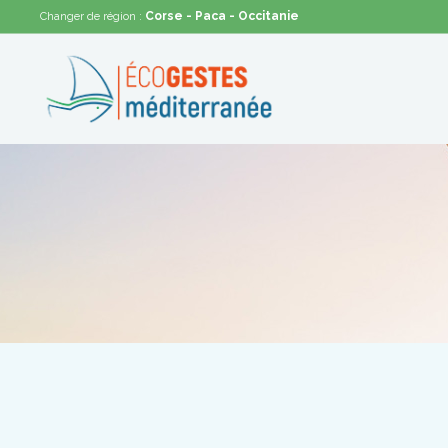
Corse
- Paca
- Occitanie
Changer de région :