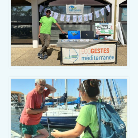
rencontre des plaisanciers, sur le site de mouillage
ainsi faire partie des actions proposées dans le
en mer ou à quai dans les ports, pour échanger
cadre de la certification Ports Propres.
avec eux sur leurs pratiques et les informer des
impacts que peuvent avoir ces usages sur le milieu.
Gestion des eaux usées, ancrage, produits
d’entretien… sont autant de thématiques qui sont
abordées avec le plaisancier. Les entretiens, d’une
durée moyenne de 20 minutes, font naître un
véritable dialogue entre le plaisancier et
l’ambassadeur pour échanger, informer et
conseiller sur les pratiques les plus respectueuses
du milieu marin. Pour mener ce dialogue,
l’ambassadeur utilise le guide pratique Écogestes
Méditerranée et le bulletin d’engagement.