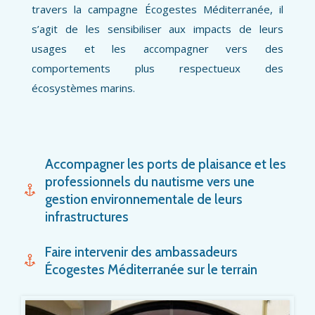
travers la campagne Écogestes Méditerranée, il
s’agit de les sensibiliser aux impacts de leurs
usages et les accompagner vers des
comportements plus respectueux des
écosystèmes marins.
Accompagner les ports de plaisance et les
professionnels du nautisme vers une
gestion environnementale de leurs
infrastructures
Il s’agit également d’accompagner les ports de
Faire intervenir des ambassadeurs
plaisance et les professionnels du nautisme dans
Écogestes Méditerranée sur le terrain
une meilleure gestion environnementale de leurs
Pendant la saison estivale, les ambassadeurs
infrastructures, et dans leurs liens avec les usagers.
Écogestes Méditerranée vont directement à la
Des actions de sensibilisation des usagers peuvent