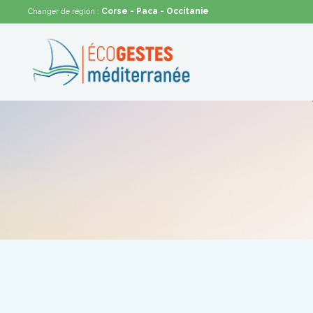
Corse
- Paca
- Occitanie
Changer de région :