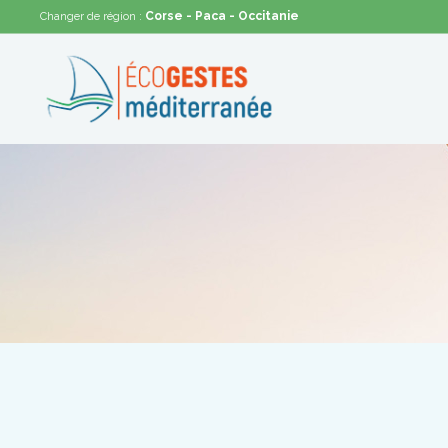
Corse
- Paca
- Occitanie
Changer de région :