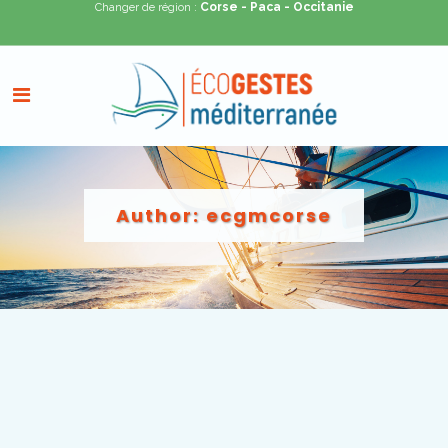
Corse
- Paca
- Occitanie
Changer de région :
Author: ecgmcorse