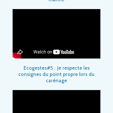
Ecogestes#5 : Je respecte les
consignes du point propre lors du
carénage