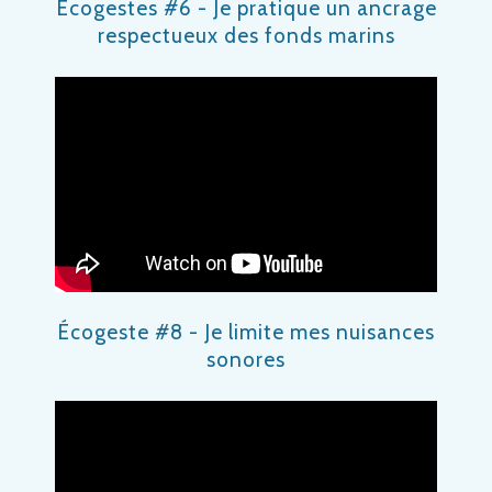
Ecogestes #6 - Je pratique un ancrage
respectueux des fonds marins
Écogeste #8 - Je limite mes nuisances
sonores