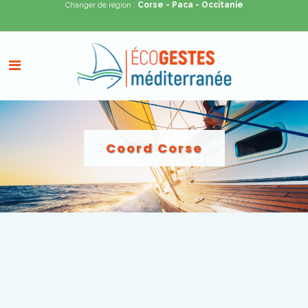
Corse
- Paca
- Occitanie
Changer de région :
Coord Corse