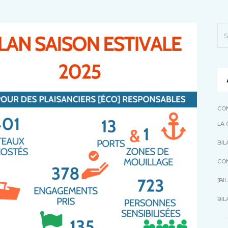
CON
LA
BIL
CON
[BI
BIL