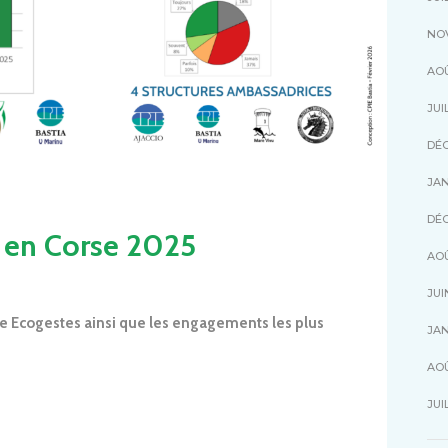
NO
AOÛ
JUI
DÉ
JAN
DÉ
 en Corse 2025
AOÛ
JUI
ne Ecogestes ainsi que les engagements les plus
JAN
AOÛ
JUI