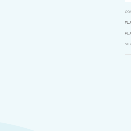
CO
FLU
FL
SIT